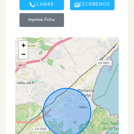
LLAMAR
ESCRÍBENOS
Imprimir Ficha
+
−