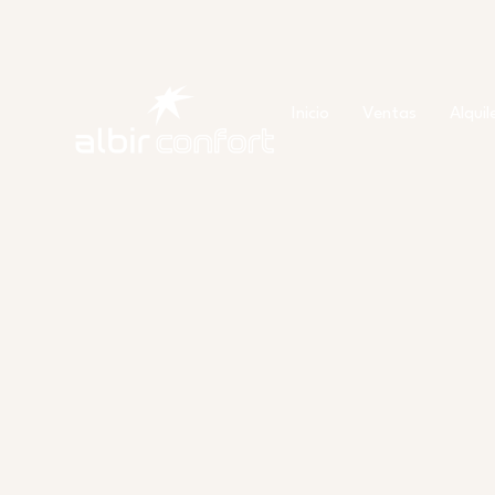
Ir
al
contenido
Inicio
Ventas
Alquil