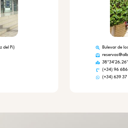
 del Pi)
Bulevar de los
reservas@alb
38º34'26.26"
(+34) 96 686
(+34) 639 37