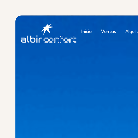
Ir
al
contenido
Inicio
Ventas
Alquil