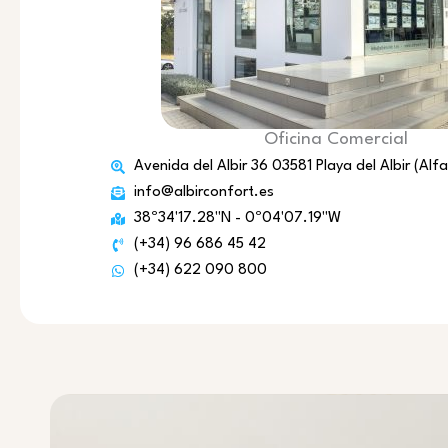
Oficina Comercial
Avenida del Albir 36 03581 Playa del Albir (Alfaz
info@albirconfort.es
38º34'17.28"N - 0º04'07.19"W
(+34) 96 686 45 42
(+34) 622 090 800