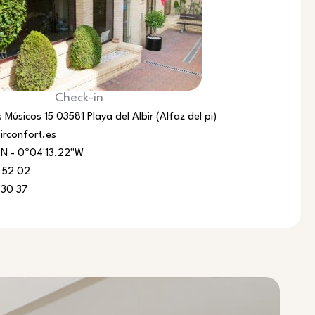
Check-in
 Músicos 15 03581 Playa del Albir (Alfaz del pi)
irconfort.es
N - 0º04'13.22"W
 52 02
 30 37