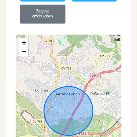
Pagina
afdrukken
+
−