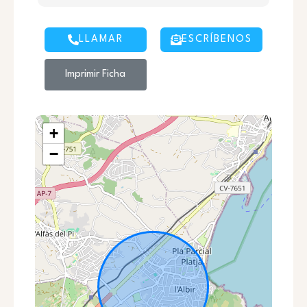
LLAMAR
ESCRÍBENOS
Imprimir Ficha
+
−