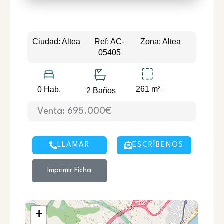
Ciudad: Altea
Ref: AC-
Zona: Altea
05405
261 m²
0 Hab.
2 Baños
Venta: 695.000€
LLAMAR
ESCRÍBENOS
Imprimir Ficha
+