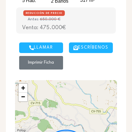
317 m²
5 Hab.
2 Baños
REDUCCIÓN DE PRECIO
Antes
650.000 €
Venta: 475.000€
LLAMAR
ESCRÍBENOS
Imprimir Ficha
+
−