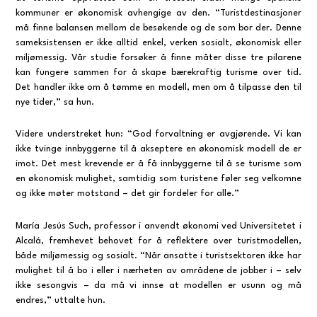
kommuner er økonomisk avhengige av den. “Turistdestinasjoner
må finne balansen mellom de besøkende og de som bor der. Denne
sameksistensen er ikke alltid enkel, verken sosialt, økonomisk eller
miljømessig. Vår studie forsøker å finne måter disse tre pilarene
kan fungere sammen for å skape bærekraftig turisme over tid.
Det handler ikke om å tømme en modell, men om å tilpasse den til
nye tider,” sa hun.
Videre understreket hun: “God forvaltning er avgjørende. Vi kan
ikke tvinge innbyggerne til å akseptere en økonomisk modell de er
imot. Det mest krevende er å få innbyggerne til å se turisme som
en økonomisk mulighet, samtidig som turistene føler seg velkomne
og ikke møter motstand – det gir fordeler for alle.”
María Jesús Such, professor i anvendt økonomi ved Universitetet i
Alcalá, fremhevet behovet for å reflektere over turistmodellen,
både miljømessig og sosialt. “Når ansatte i turistsektoren ikke har
mulighet til å bo i eller i nærheten av områdene de jobber i – selv
ikke sesongvis – da må vi innse at modellen er usunn og må
endres,” uttalte hun.