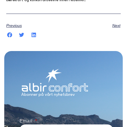
bærekraft og konkurranseevne innen reiselivet.”
Previous
Next
Abonner på vårt nyhetsbrev
Email