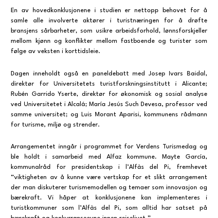
En av hovedkonklusjonene i studien er nettopp behovet for å
samle alle involverte aktører i turistnæringen for å drøfte
bransjens sårbarheter, som usikre arbeidsforhold, lønnsforskjeller
mellom kjønn og konflikter mellom fastboende og turister som
følge av veksten i korttidsleie.
Dagen inneholdt også en paneldebatt med Josep Ivars Baidal,
direktør for Universitetets turistforskningsinstitutt i Alicante;
Rubén Garrido Yserte, direktør for økonomisk og sosial analyse
ved Universitetet i Alcalá; María Jesús Such Devesa, professor ved
samme universitet; og Luis Morant Aparisi, kommunens rådmann
for turisme, miljø og strender.
Arrangementet inngår i programmet for Verdens Turismedag og
ble holdt i samarbeid med Alfaz kommune. Mayte García,
kommunalråd for presidentskap i l’Alfàs del Pi, fremhevet
“viktigheten av å kunne være vertskap for et slikt arrangement
der man diskuterer turismemodellen og temaer som innovasjon og
bærekraft. Vi håper at konklusjonene kan implementeres i
turistkommuner som l’Alfàs del Pi, som alltid har satset på