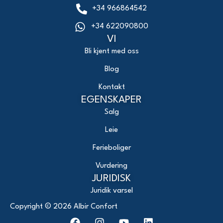
+34 966864542
+34 622090800
VI
Bli kjent med oss
Blog
Kontakt
EGENSKAPER
Salg
Leie
Ferieboliger
Vurdering
JURIDISK
Juridik varsel
Copyright ©
2026
Albir Confort
F
I
Y
L