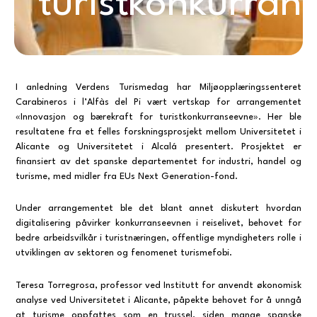
turistkonkurran
I anledning Verdens Turismedag har Miljøopplæringssenteret
Carabineros i l’Alfàs del Pi vært vertskap for arrangementet
«Innovasjon og bærekraft for turistkonkurranseevne». Her ble
resultatene fra et felles forskningsprosjekt mellom Universitetet i
Alicante og Universitetet i Alcalá presentert. Prosjektet er
finansiert av det spanske departementet for industri, handel og
turisme, med midler fra EUs Next Generation-fond.
Under arrangementet ble det blant annet diskutert hvordan
digitalisering påvirker konkurranseevnen i reiselivet, behovet for
bedre arbeidsvilkår i turistnæringen, offentlige myndigheters rolle i
utviklingen av sektoren og fenomenet turismefobi.
Teresa Torregrosa, professor ved Institutt for anvendt økonomisk
analyse ved Universitetet i Alicante, påpekte behovet for å unngå
at turisme oppfattes som en trussel, siden mange spanske