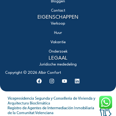
Bloggen
Contact
EIGENSCHAPPEN
Verkoop
Huur
Vakantie
Onderzoek
LEGAAL
Juridische mededeling
Copyright ©
2026
Albir Confort
F
I
Y
L
a
n
o
i
c
s
u
n
e
t
t
k
b
a
u
e
o
g
b
d
o
r
e
i
k
a
n