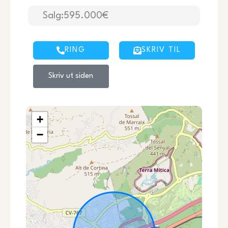
Salg:595.000€
RING
SKRIV TIL
Skriv ut siden
+
−