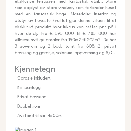
eksklusive terrassen med fantastisk utsikt. Store
rom opplyst av store vinduer, som forbinder huset
med en fantastisk hage. Materialer, interiør og
utstyr av høyeste kvalitet gjør denne villaen til et
eksklusivt produkt hvor luksus kan settes pris på i
hver detalj. Fra € 595 000 til € 785 000 har
villaene nyttige arealer fra 150m2 til 203m2. De har
3 soverom og 2 bad, tomt fra 608m2, privat
basseng og garasje, solarium, oppvarming og A/C.
Kjennetegn
Garasje inkludert
Klimaanlegg
Privat basseng
Dobbeltrom
Avstand til sjø: 4500m