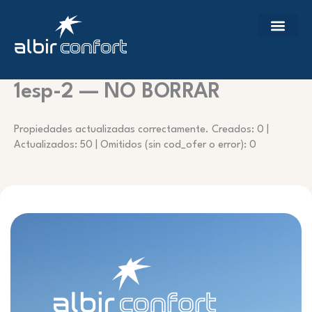
Ir
al
contenido
1esp-2 — NO BORRAR
Propiedades actualizadas correctamente. Creados: 0 |
Actualizados: 50 | Omitidos (sin cod_ofer o error): 0